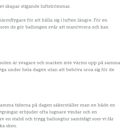
et skapar stigande luftströmmar.
mflygare för att hålla sig i luften längre. För en
ersom de gör ballongen svår att manövrera och kan
om solen är svagare och marken inte värms upp på samma
lyga under hela dagen utan att behöva oroa sig för de
samma tiderna på dagen säkerställer man en både en
ygningar erbjuder ofta lugnare vindar och en
av en stabil och trygg ballongtur samtidigt som vi får
ka sken.